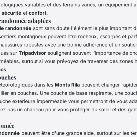
ologiques variables et des terrains variés, un équipement a
e
sécurité
et
confort
.
randonnée adaptées
de randonnée
sont sans doute l'élément le plus important d
entiers montagneux peuvent être rocheux, escarpés et parfo
haussures robustes avec une bonne adhérence et un soutie
iques sur
Tripadvisor
soulignent souvent l’importance de cho
méables, surtout si vous prévoyez de traverser des zones 
acs
.
ouches
étéorologiques dans les
Monts Rila
peuvent changer rapidem
biller en couches. Une couche de base respirante, une couc
ouche extérieure imperméable vous permettront de vous adap
liez pas un chapeau pour vous protéger du soleil et des gan
onnée
andonnée
peuvent être d'une grande aide, surtout sur les ter