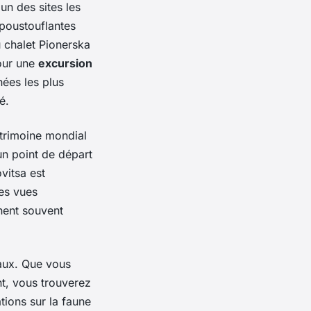
'un des sites les
poustouflantes
 chalet Pionerska
pour une
excursion
ées les plus
é.
atrimoine mondial
un point de départ
vitsa est
des vues
nent souvent
eaux. Que vous
nt, vous trouverez
ations sur la faune