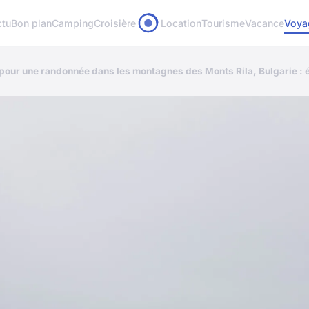
ctu
Bon plan
Camping
Croisière
Location
Tourisme
Vacance
Voya
 pour une randonnée dans les montagnes des Monts Rila, Bulgarie : é