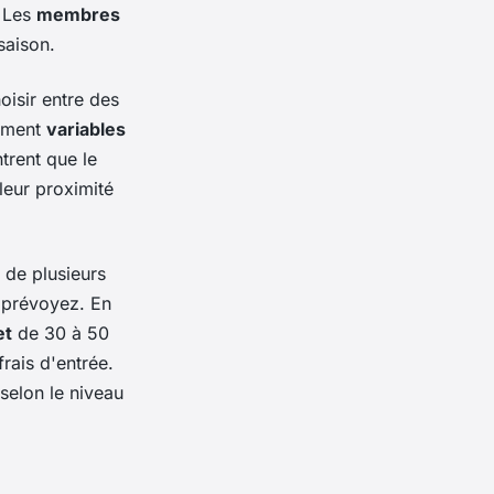
. Les
membres
saison.
isir entre des
lement
variables
rent que le
 leur proximité
 de plusieurs
s prévoyez. En
et
de 30 à 50
frais d'entrée.
 selon le niveau