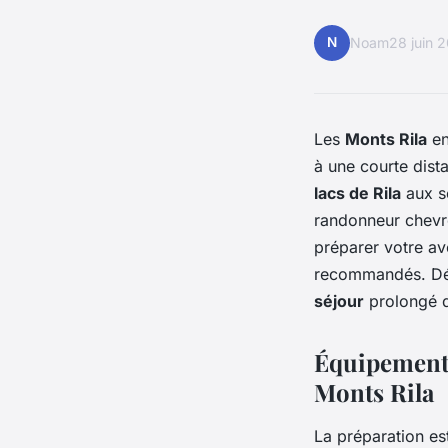
N
Noam
28 juin 
Les
Monts Rila
e
à une courte dis
lacs de Rila
aux s
randonneur chevro
préparer votre ave
recommandés. Déc
séjour
prolongé d
Équipements
Monts Rila
La préparation es