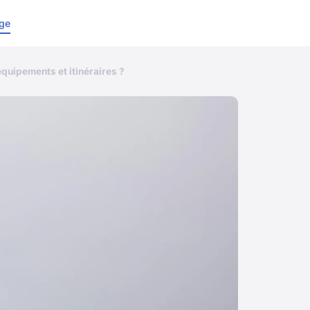
ge
quipements et itinéraires ?