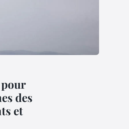
s pour
es des
ts et