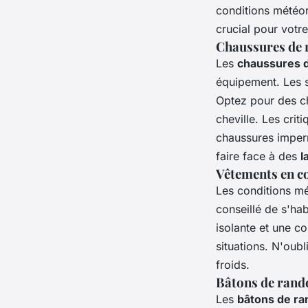
conditions météor
crucial pour votr
Chaussures de 
Les
chaussures 
équipement. Les s
Optez pour des c
cheville. Les crit
chaussures imper
faire face à des
l
Vêtements en c
Les conditions m
conseillé de s'ha
isolante et une c
situations. N'oub
froids.
Bâtons de rand
Les
bâtons de r