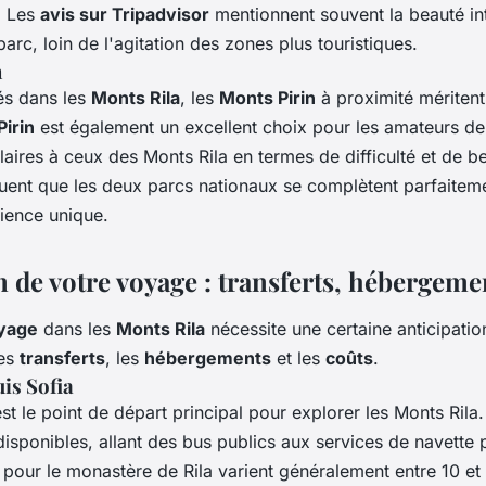
s. Les
avis sur Tripadvisor
mentionnent souvent la beauté int
 parc, loin de l'agitation des zones plus touristiques.
n
és dans les
Monts Rila
, les
Monts Pirin
à proximité méritent
Pirin
est également un excellent choix pour les amateurs d
laires à ceux des Monts Rila en termes de difficulté et de b
uent que les deux parcs nationaux se complètent parfaiteme
ience unique.
n de votre voyage : transferts, hébergeme
yage
dans les
Monts Rila
nécessite une certaine anticipati
les
transferts
, les
hébergements
et les
coûts
.
is Sofia
st le point de départ principal pour explorer les Monts Rila.
 disponibles, allant des bus publics aux services de navette 
s pour le monastère de Rila varient généralement entre 10 et