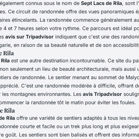
 également connus sous le nom de
Sept Lacs de Rila
, sont l
es. Ce circuit de randonnée offre des vues panoramiques é
iaires étincelants. La randonnée commence généralement au
re 4 et 7 heures selon votre rythme. Ce parcours est idéal 
Les
avis sur Tripadvisor
indiquent que c'est une des randonn
arie, en raison de sa beauté naturelle et de son accessibilit
e Rila
Rila
est une autre destination incontournable. Ce site du p
on seulement un lieu de beauté architecturale, mais aussi 
ntiers de randonnée. Le sentier menant au sommet de Malyo
apprécié. C'est une randonnée modérée à difficile, offrant 
r les montagnes environnantes. Les
avis Tripadvisor
soulig
ommencer la randonnée tôt le matin pour éviter les foules.
e Rila
de Rila
offre une variété de sentiers adaptés à tous les niv
ndonnée courte et facile ou un trek plus long et plus exigea
tre goût. Les sentiers sont bien balisés et offrent des inform