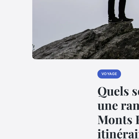
VOYAGE
Quels s
une ra
Monts R
itinérai