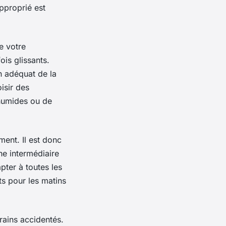
pproprié est
e votre
is glissants.
n adéquat de la
isir des
humides ou de
ent. Il est donc
he intermédiaire
ter à toutes les
ts pour les matins
rains accidentés.