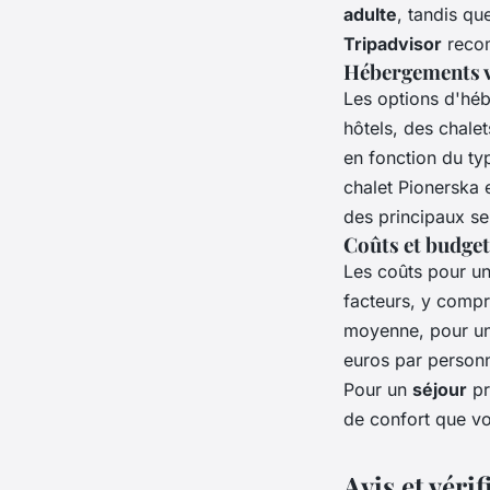
adulte
, tandis qu
Tripadvisor
recom
Hébergements v
Les options d'héb
hôtels, des chal
en fonction du ty
chalet Pionerska e
des principaux se
Coûts et budget
Les coûts pour un
facteurs, y compr
moyenne, pour u
euros par personne
Pour un
séjour
pr
de confort que v
Avis et véri