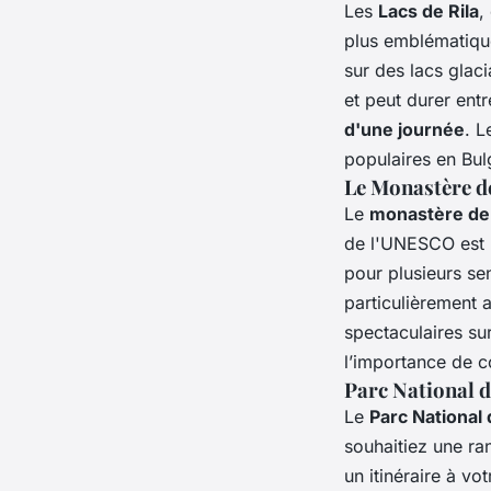
Les
Lacs de Rila
,
plus emblématiqu
sur des lacs glac
et peut durer ent
d'une journée
. 
populaires en Bulg
Le Monastère d
Le
monastère de 
de l'UNESCO est n
pour plusieurs se
particulièrement 
spectaculaires su
l’importance de c
Parc National d
Le
Parc National 
souhaitiez une ra
un itinéraire à vo