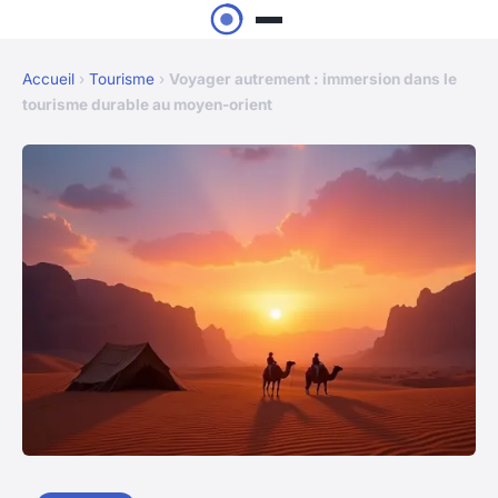
Accueil
›
Tourisme
›
Voyager autrement : immersion dans le
tourisme durable au moyen-orient